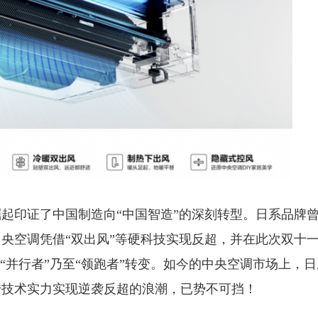
起印证了中国制造向“中国智造”的深刻转型。日系品牌
央空调凭借“双出风”等硬科技实现反超，并在此次双十
“并行者”乃至“领跑者”转变。如今的中央空调市场上，日
借技术实力实现逆袭反超的浪潮，已势不可挡！