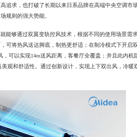
更高追求，也打破了长期以来日系品牌在高端中央空调市
市场规则的强大势能。
，就能够通过双翼变轨控风技术，根据不同的使用场景需
下，可将热风送达脚底，制热更舒适；在制冷模式下开启
风，可以实现14m送风距离，客餐厅全覆盖；并且此内机
具美观和舒适性。通过创新设计，实现上下双出风，冷暖