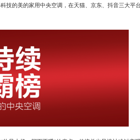
核心科技的美的家用中央空调，在天猫、京东、抖音三大平