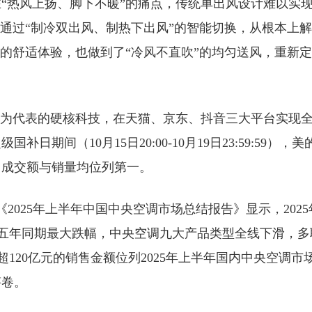
“热风上扬、脚下不暖”的痛点，传统单出风设计难以实
术通过“制冷双出风、制热下出风”的智能切换，从根本上
”的舒适体验，也做到了“冷风不直吹”的均匀送风，重新
”为代表的硬核科技，在天猫、京东、抖音三大平台实现
间（10月15日20:00-10月19日23:59:59），美
，成交额与销量均位列第一。
2025年上半年中国中央空调市场总结报告》显示，2025
下近五年同期最大跌幅，中央空调九大产品类型全线下滑，多
超120亿元的销售金额位列2025年上半年国内中央空调市
答卷。