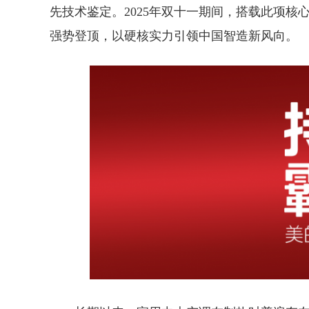
先技术鉴定。2025年双十一期间，搭载此项
强势登顶，以硬核实力引领中国智造新风向。