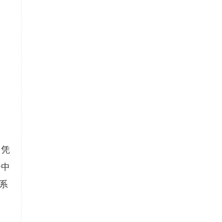
曾凭
一中
系