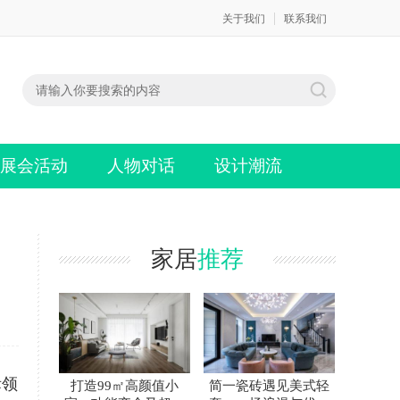
关于我们
联系我们
展会活动
人物对话
设计潮流
家居
推荐
际领
打造99㎡高颜值小
简一瓷砖遇见美式轻