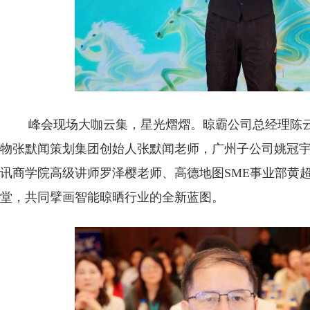
峰会现场大咖云集，星光熠熠。晾霸公司总经理陈
物张默闻策划集团创始人张默闻老师，广州子公司姚冠
讯商学院高级讲师罗泽樱老师、高德地图SME事业部黄
堂，共同擘画智能晾晒行业的全新蓝图。